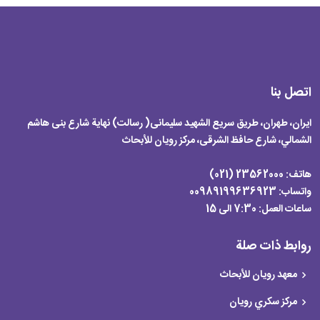
اتصل بنا
ایران، طهران، طریق سریع الشهید سلیمانی( رسالت) نهایة شارع بنی هاشم
الشمالي، شارع حافظ الشرقی، مرکز رویان للأبحاث
هاتف:
23562000 (021)
واتساب: 00989199636923
ساعات العمل:
7:30 الی 15
روابط ذات صلة
معهد رويان للأبحاث
مركز سكري رویان