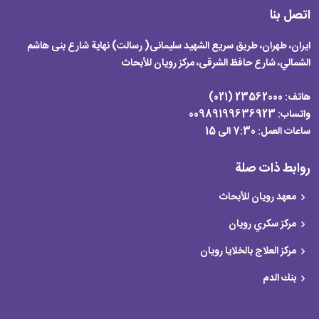
اتصل بنا
ایران، طهران، طریق سریع الشهید سلیمانی( رسالت) نهایة شارع بنی هاشم
الشمالي، شارع حافظ الشرقی، مرکز رویان للأبحاث
هاتف:
23562000 (021)
واتساب: 00989199636923
ساعات العمل:
7:30 الی 15
روابط ذات صلة
معهد رويان للأبحاث
مركز سكري رویان
مركز العلاج بالخلايا رویان
بنك الدم