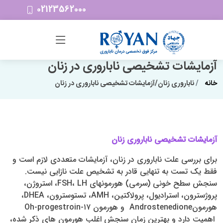
02123562000
آزمایشات تشخیصی ناباروری در زنان
خانه
ناباروری زنان/آزمایشات تشخیصی ناباروری در زنان
آزمایشات تشخیصی ناباروری زنان
برای بررسی علت ناباروری در زنان، آزمایشات متعددی لازم است و
فقط یک تست به تنهایی قادر به تشخیص علت نازایی نیست.
سنجش سطح خونی (سرمی) هورمونهای FSH، LH، استروژن،
پروژسترون، استرادیول، پرولاکتین، AMH، تستوسترون، DHEA،
هورمونAndrostenedione و هورمون ۱۷-Oh-progestroin
اهمیت دارد و بهترین زمان سنجش اغلب هورمون­ های ذکر شده،