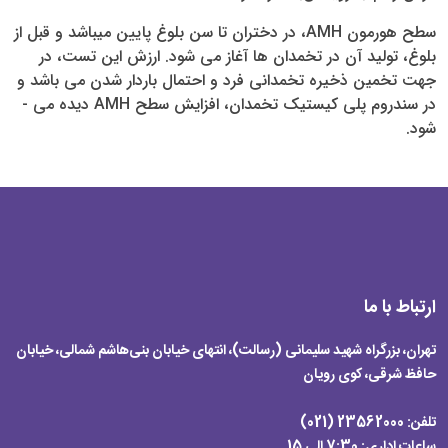
سطح هورمون AMH، در دختران تا سن بلوغ پایین می­باشد و قبل از
بلوغ، تولید آن در تخمدان­ ها آغاز می­ شود. ارزش این تست، در
جهت تخمین ذخیره تخمدانی فرد و احتمال باردار شدن می باشد و
در سندروم پلی کیستیک تخمدان، افزایش سطح AMH دیده می ­
شود.
ارتباط با ما
تهران، بزرگراه شهید سلیمانی (رسالت)، انتهای خیابان بنی‌هاشم شمالی، خیابان
حافظ شرقی، کوی رویان
تلفن:
23562000 (021)
ساعات اداری:
7:30 الی 15