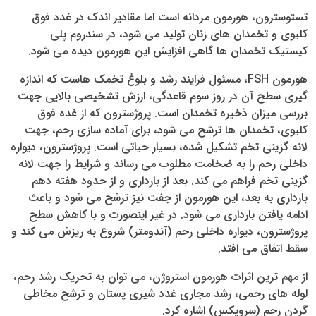
تستوسترون، هورمون مردانه است اما مقادیر اندک در غدد فوق
کلیوی و تخمدان های زنان تولید می ­شود، در سندروم پلی
کیستیک تخمدان­ ها گاهی افزایش این هورمون دیده می­ شود.
هورمون FSH، مسئول فرایند رشد و بلوغ تخمک­ هاست که اندازه
گیری سطح آن در روز سوم قاعدگی، ارزش تشخیصی بالایی جهت
بررسی میزان ذخیره تخمدان است. پروژسترون که از غده فوق
کلیوی، تخمدان­ ها ترشح می ­شود، برای آماده سازی رحم، جهت
لانه گزینی تخم تشکیل شده، بسیار حیاتی است. پروژسترون، دیواره
داخلی رحم را به ضخامت مطلوب می­ رساند و شرایط را جهت لانه
گزینی تخم فراهم می ­کند. بعد از بارداری و از حدود هفته دهم
بارداری به بعد، این هورمون از جفت نیز ترشح می ­شود و باعث
ادامه یافتن بارداری می ­شود. در غیر اینصورت و با کاهش سطح
پروژسترون، دیواره داخلی رحم (آندومتر) شروع به ریزش می­ کند و
سقط اتفاق می ­افتد.
از مهم ترین اثرات هورمون استروژن، می ­توان به تحریک رشد رحم،
لوله ­های رحمی، رشد مجاری غدد شیری پستان و ترشح مخاطی
گردن رحم (سرویکس) اشاره کرد.