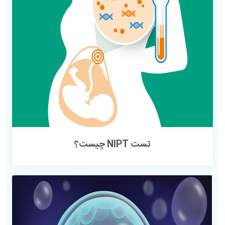
تست NIPT چیست؟