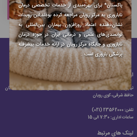
پاکستان* برای بهره‌مندی از خدمات تخصصی درمان
سوالات متداول بیماران خارجی
ناباروری به مرکز رویان مراجعه کرده بودند.این رویداد،
نشان‌دهنده اعتماد روزافزون بیماران بین‌المللی به
توانمندی‌های علمی و درمانی ایران در حوزه درمان
ناباروری و جایگاه مرکز رویان در ارائه خدمات پیشرفته
پزشکی باروری است .
ارتباط با ما
تهران، بزرگراه شهید سلیمانی (رسالت)، انتهای خیابان بنی‌هاشم شمالی، خیابان
حافظ شرقی، کوی رویان
تلفن:
23562000 (021)
ساعات اداری:
7:30 الی 15
لینک های مرتبط