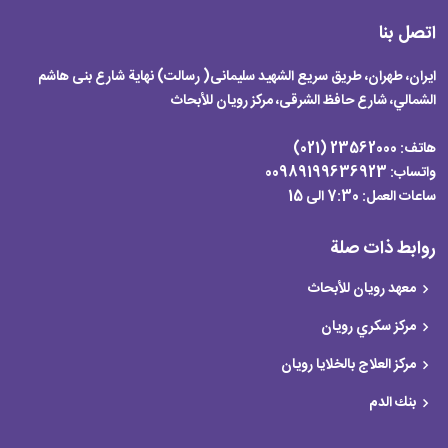
اتصل بنا
ایران، طهران، طریق سریع الشهید سلیمانی( رسالت) نهایة شارع بنی هاشم
الشمالي، شارع حافظ الشرقی، مرکز رویان للأبحاث
هاتف:
23562000 (021)
واتساب: 00989199636923
ساعات العمل:
7:30 الی 15
روابط ذات صلة
معهد رويان للأبحاث
مركز سكري رویان
مركز العلاج بالخلايا رویان
بنك الدم