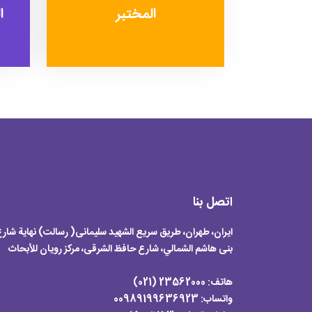
المختبر
ا
اتصل بنا
ایران، طهران، طریق سریع الشهید سلیمانی( رسالت) نهایة شار
بنی هاشم الشمالي، شارع حافظ الشرقی، مرکز رویان للأبحاث
هاتف:
23562000 (021)
واتساب: 00989199636923